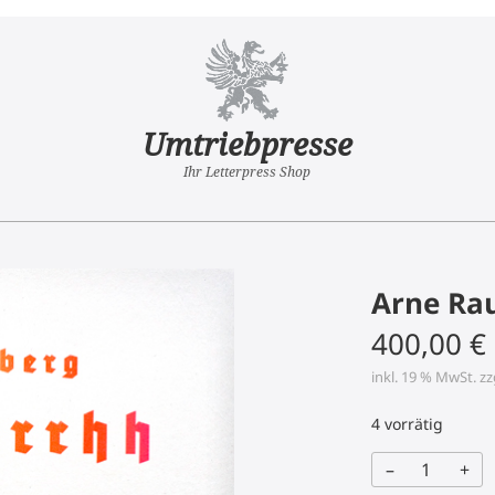
Umtriebpresse
Ihr Letterpress Shop
Arne Ra
400,00
€
inkl. 19 % MwSt.
zz
4 vorrätig
–
+
Arne
Rautenberg: