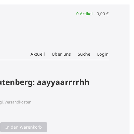
0 Artikel -
0,00
€
Aktuell
Über uns
Suche
Login
utenberg: aayyaarrrrhh
gl.
Versandkosten
In den Warenkorb