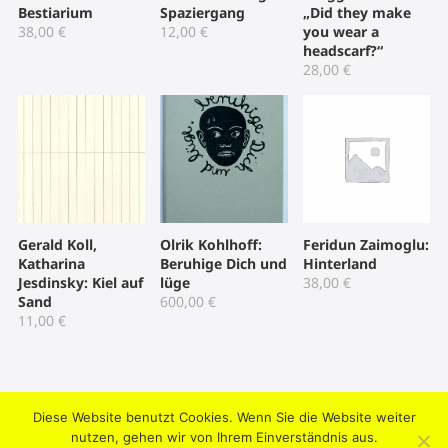
Bestiarium
Spaziergang
„Did they make
38,00
€
12,00
€
you wear a
headscarf?“
28,00
€
Gerald Koll,
Olrik Kohlhoff:
Feridun Zaimoglu:
Katharina
Beruhige Dich und
Hinterland
Jesdinsky: Kiel auf
lüge
38,00
€
Sand
600,00
€
11,00
€
Diese Website benutzt Cookies. Wenn Sie die Website weiter
2004-2026 © Umtriebpresse . Knooper Weg 42, 24103 Kiel .
nutzen, gehen wir von Ihrem Einverständnis aus.