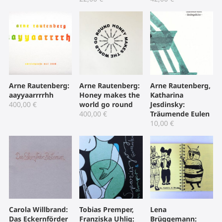
Arne Rautenberg:
Arne Rautenberg:
Arne Rautenberg,
aayyaarrrrhh
Honey makes the
Katharina
400,00
€
world go round
Jesdinsky:
400,00
€
Träumende Eulen
10,00
€
Carola Willbrand:
Tobias Premper,
Lena
Das Eckernförder
Franziska Uhlig:
Brüggemann: