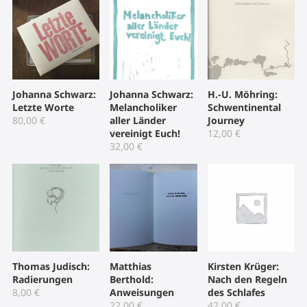
Johanna Schwarz:
Johanna Schwarz:
H.-U. Möhring:
Letzte Worte
Melancholiker
Schwentinental
80,00
€
aller Länder
Journey
vereinigt Euch!
12,00
€
32,00
€
Thomas Judisch:
Matthias
Kirsten Krüger:
Radierungen
Berthold:
Nach den Regeln
8,00
€
Anweisungen
des Schlafes
22,00
€
42,00
€