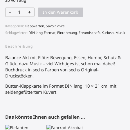
20 vorrätig
–
+
In den Warenkorb
Balance-
Akt
mit
Kategorien:
Klappkarten
,
Savoir vivre
Flöte
Menge
Schlagwörter:
DIN lang-Format
,
Einrahmung
,
Freundschaft
,
Kuriosa
,
Musik
Beschreibung
Balance-Akt mit Flöte: Bewegung, Essen, Humor, Schutz &
Glück, dazu Musik – viel Wichtiges ist schon mal dabei!
Buchdruck in sechs Farben von sechs Original-
Druckstöcken.
Bütten-Klappkarte im Format DIN lang, 10 × 21 cm, mit
seidengefüttertem Kuvert
Das könnte Ihnen auch gefallen …