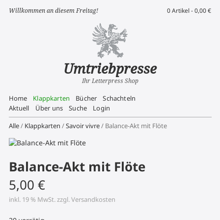
Willkommen an diesem Freitag!
0 Artikel -
0,00
€
Umtriebpresse
Ihr Letterpress Shop
Home
Klappkarten
Bücher
Schachteln
Aktuell
Über uns
Suche
Login
Alle
/
Klappkarten
/
Savoir vivre
/ Balance-Akt mit Flöte
Balance-Akt mit Flöte
5,00
€
inkl. 19 % MwSt.
zzgl.
Versandkosten