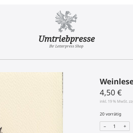
Umtriebpresse
Ihr Letterpress Shop
Weinles
4,50
€
inkl. 19 % MwSt.
zz
20 vorrätig
–
+
Weinlese
Menge