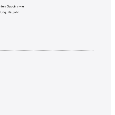
rten
,
Savoir vivre
dung
,
Neujahr