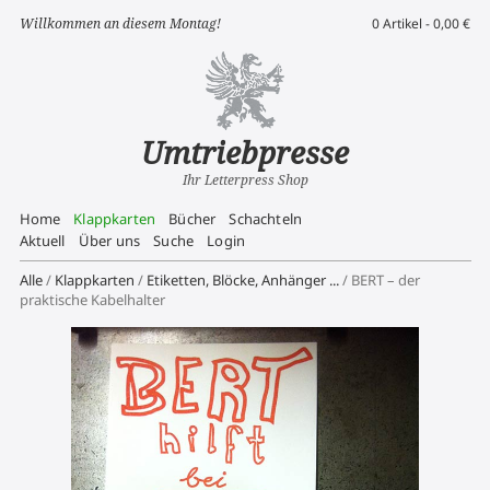
Willkommen an diesem Montag!
0 Artikel -
0,00
€
Umtriebpresse
Ihr Letterpress Shop
Home
Klappkarten
Bücher
Schachteln
Aktuell
Über uns
Suche
Login
Alle
/
Klappkarten
/
Etiketten, Blöcke, Anhänger ...
/ BERT – der
praktische Kabelhalter