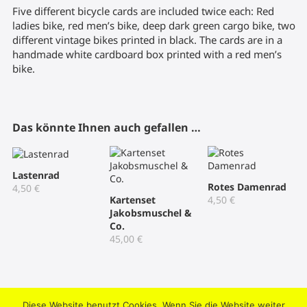
Five different bicycle cards are included twice each: Red
ladies bike, red men’s bike, deep dark green cargo bike, two
different vintage bikes printed in black. The cards are in a
handmade white cardboard box printed with a red men’s
bike.
Das könnte Ihnen auch gefallen …
Lastenrad
Rotes Damenrad
4,50
€
Kartenset
4,50
€
Jakobsmuschel &
Co.
45,00
€
Diese Website benutzt Cookies. Wenn Sie die Website weiter