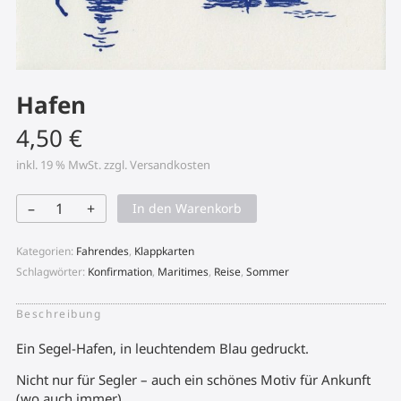
Hafen
4,50
€
inkl. 19 % MwSt.
zzgl.
Versandkosten
–
+
In den Warenkorb
Hafen
Menge
Kategorien:
Fahrendes
,
Klappkarten
Schlagwörter:
Konfirmation
,
Maritimes
,
Reise
,
Sommer
Beschreibung
Ein Segel-Hafen, in leuchtendem Blau gedruckt.
Nicht nur für Segler – auch ein schönes Motiv für Ankunft
(wo auch immer).