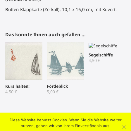
Bütten-Klappkarte (Zerkall), 10,1 x 16,0 cm, mit Kuvert.
Das könnte Ihnen auch gefallen …
Segelschiffe
4,50
€
Kurs halten!
Fördeblick
4,50
€
5,00
€
Diese Website benutzt Cookies. Wenn Sie die Website weiter
2004-2026 © Umtriebpresse . Knooper Weg 42, 24103 Kiel .
nutzen, gehen wir von Ihrem Einverständnis aus.
Datenschutz
.
Impressum
.
AGB
.
Mein Konto