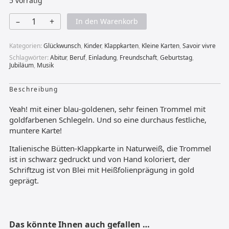
5 vorrätig
–
+
In den Warenkorb
Blaue
Trommel
YEAH!
Kategorien:
Glückwunsch
,
Kinder
,
Klappkarten
,
Kleine Karten
,
Savoir vivre
Menge
Schlagwörter:
Abitur
,
Beruf
,
Einladung
,
Freundschaft
,
Geburtstag
,
Jubiläum
,
Musik
Beschreibung
Yeah! mit einer blau-goldenen, sehr feinen Trommel mit
goldfarbenen Schlegeln. Und so eine durchaus festliche,
muntere Karte!
Italienische Bütten-Klappkarte in Naturweiß, die Trommel
ist in schwarz gedruckt und von Hand koloriert, der
Schriftzug ist von Blei mit Heißfolienprägung in gold
geprägt.
Das könnte Ihnen auch gefallen …