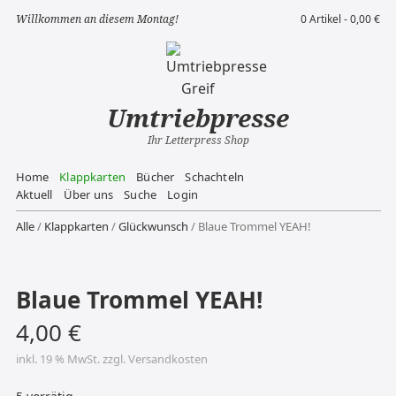
Willkommen an diesem Montag!
0 Artikel -
0,00
€
Umtriebpresse
Ihr Letterpress Shop
Home
Klappkarten
Bücher
Schachteln
Aktuell
Über uns
Suche
Login
Alle
/
Klappkarten
/
Glückwunsch
/ Blaue Trommel YEAH!
Blaue Trommel YEAH!
4,00
€
inkl. 19 % MwSt.
zzgl.
Versandkosten