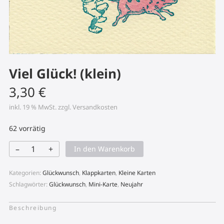
Viel Glück! (klein)
3,30
€
inkl. 19 % MwSt.
zzgl.
Versandkosten
62 vorrätig
–
+
In den Warenkorb
Viel
Glück!
(klein)
Kategorien:
Glückwunsch
,
Klappkarten
,
Kleine Karten
Menge
Schlagwörter:
Glückwunsch
,
Mini-Karte
,
Neujahr
Beschreibung