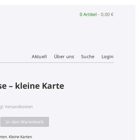
0 Artikel -
0,00
€
Aktuell
Über uns
Suche
Login
e – kleine Karte
gl.
Versandkosten
In den Warenkorb
rten
,
Kleine Karten