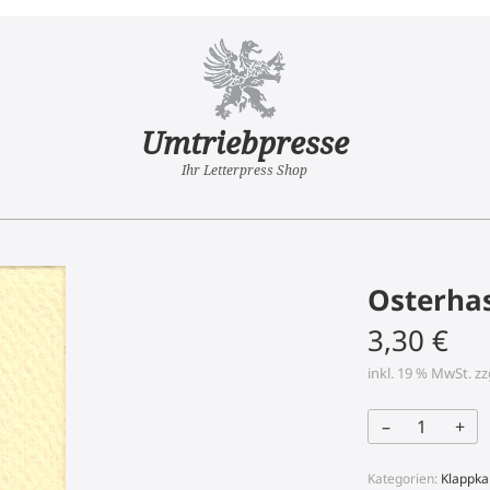
Umtriebpresse
Ihr Letterpress Shop
Osterhas
3,30
€
inkl. 19 % MwSt.
zz
–
+
Osterhase
-
kleine
Karte
Kategorien:
Klappka