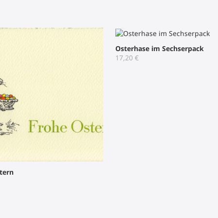
Osterhase im Sechserpack
17,20
€
tern