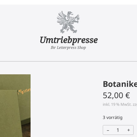
Umtriebpresse
Ihr Letterpress Shop
Botanike
52,00
€
inkl. 19 % MwSt.
zz
3 vorrätig
–
+
Botaniker-
Set