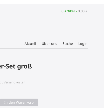
0 Artikel -
0,00
€
Aktuell
Über uns
Suche
Login
r-Set groß
gl.
Versandkosten
In den Warenkorb