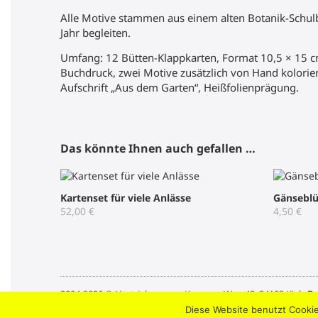
Alle Motive stammen aus einem alten Botanik-Schu
Jahr begleiten.
Umfang: 12 Bütten-Klappkarten, Format 10,5 × 15 cm,
Buchdruck, zwei Motive zusätzlich von Hand kolorier
Aufschrift „Aus dem Garten“, Heißfolienprägung.
Das könnte Ihnen auch gefallen …
Kartenset für viele Anlässe
Gänsebl
52,00
€
4,50
€
2004-2026 © Umtriebpresse . Knooper Weg 42, 24103 Kiel .
Da
Diese Website benutzt Cookie