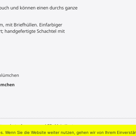
lbuch und können einen durchs ganze
 mit Briefhüllen. Einfarbiger
t; handgefertigte Schachtel mit
ümchen
tenschutz
.
Impressum
.
AGB
.
Mein Konto
s. Wenn Sie die Website weiter nutzen, gehen wir von Ihrem Einverstä