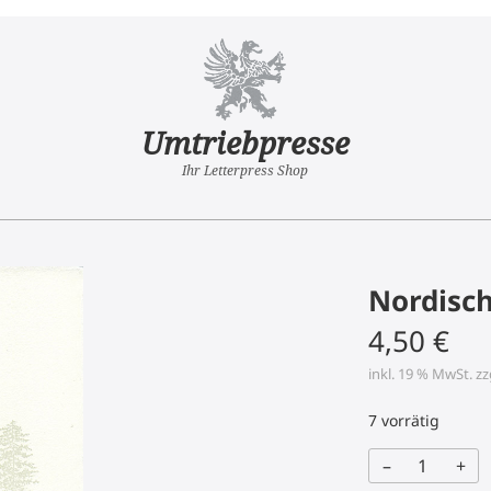
Umtriebpresse
Ihr Letterpress Shop
Nordisc
4,50
€
inkl. 19 % MwSt.
zz
7 vorrätig
–
+
Nordischer
Wald