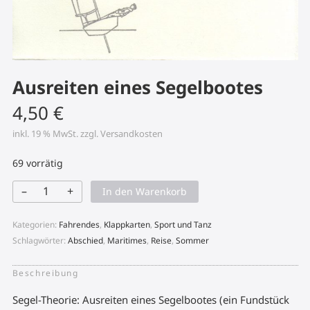
Ausreiten eines Segelbootes
4,50
€
inkl. 19 % MwSt.
zzgl.
Versandkosten
69 vorrätig
–
+
In den Warenkorb
Ausreiten
eines
Segelbootes
Kategorien:
Fahrendes
,
Klappkarten
,
Sport und Tanz
Menge
Schlagwörter:
Abschied
,
Maritimes
,
Reise
,
Sommer
Beschreibung
Segel-Theorie: Ausreiten eines Segelbootes (ein Fundstück