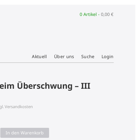
0 Artikel -
0,00
€
Aktuell
Über uns
Suche
Login
eim Überschwung – III
gl.
Versandkosten
In den Warenkorb