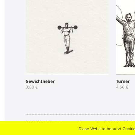
Gewichtheber
Turner
3,80
€
4,50
€
2004-2026 © Umtriebpresse . Knooper Weg 42, 24103 Kiel .
Da
Diese Website benutzt Cookie