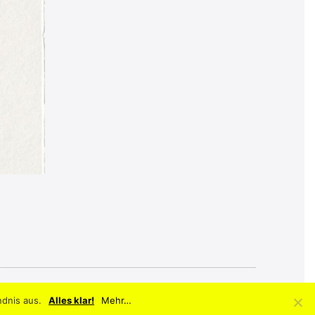
ndnis aus.
Alles klar!
Mehr…