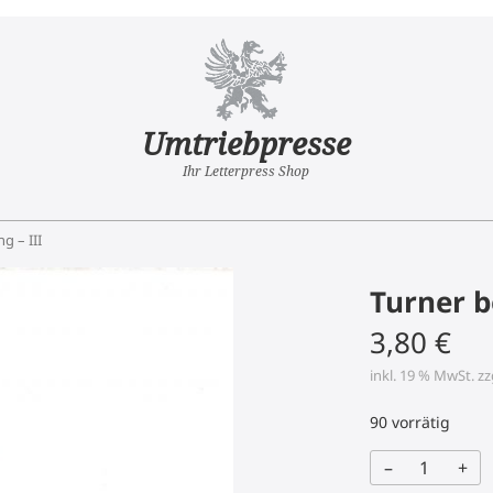
Umtriebpresse
Ihr Letterpress Shop
 – III
Turner b
3,80
€
inkl. 19 % MwSt.
zz
90 vorrätig
–
+
Turner
beim