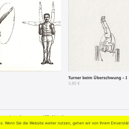
Turner beim Überschwung – I
3,80
€
tenschutz
.
Impressum
.
AGB
.
Mein Konto
s. Wenn Sie die Website weiter nutzen, gehen wir von Ihrem Einverstä