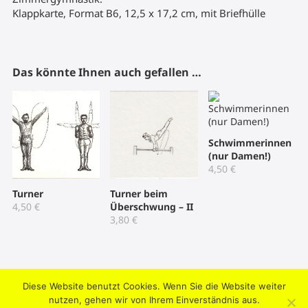
Klappkarte, Format B6, 12,5 x 17,2 cm, mit Briefhülle
Das könnte Ihnen auch gefallen …
Schwimmerinnen
(nur Damen!)
4,50
€
Turner
Turner beim
4,50
€
Überschwung – II
3,80
€
Diese Website benutzt Cookies. Wenn Sie die Website weiter
2004-2026 © Umtriebpresse . Knooper Weg 42, 24103 Kiel .
nutzen, gehen wir von Ihrem Einverständnis aus.