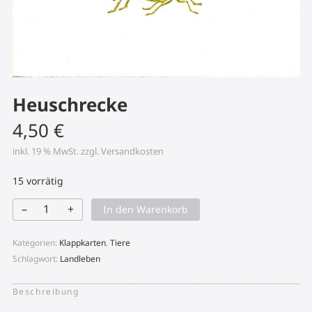
Heuschrecke
4,50
€
inkl. 19 % MwSt.
zzgl.
Versandkosten
15 vorrätig
–
+
In den Warenkorb
Heuschrecke
Menge
Kategorien:
Klappkarten
,
Tiere
Schlagwort:
Landleben
Beschreibung