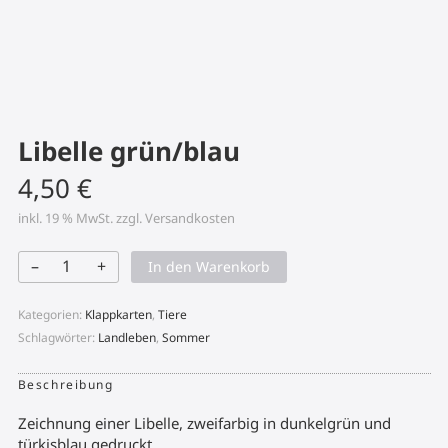
Libelle grün/blau
4,50
€
inkl. 19 % MwSt.
zzgl.
Versandkosten
–
+
In den Warenkorb
Libelle
grün/blau
Menge
Kategorien:
Klappkarten
,
Tiere
Schlagwörter:
Landleben
,
Sommer
Beschreibung
Zeichnung einer Libelle, zweifarbig in dunkelgrün und
türkisblau gedruckt.