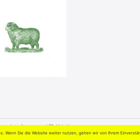
tenschutz
.
Impressum
.
AGB
.
Mein Konto
s. Wenn Sie die Website weiter nutzen, gehen wir von Ihrem Einverstä