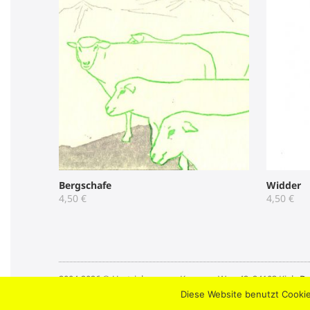
Bergschafe
Widder
4,50
€
4,50
€
2004-2026 © Umtriebpresse . Knooper Weg 42, 24103 Kiel .
Da
Diese Website benutzt Cookie