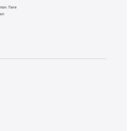
rten
,
Tiere
ben