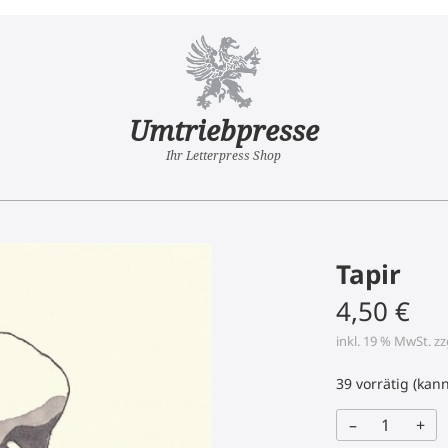
Umtriebpresse
Ihr Letterpress Shop
Tapir
4,50
€
inkl. 19 % MwSt.
zz
39 vorrätig (kan
–
+
Tapir
Menge