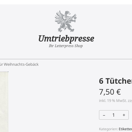
Umtriebpresse
Ihr Letterpress Shop
für Weihnachts-Gebäck
6 Tütch
7,50
€
inkl. 19 % MwSt.
zz
–
+
6
Tütchen
für
Weihnachts-
Kategorien:
Etikette