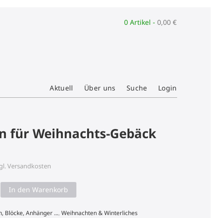
0 Artikel -
0,00
€
Aktuell
Über uns
Suche
Login
en für Weihnachts-Gebäck
gl.
Versandkosten
In den Warenkorb
n, Blöcke, Anhänger ...
,
Weihnachten & Winterliches