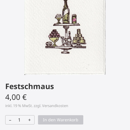
Festschmaus
4,00
€
inkl. 19 % MwSt.
zzgl.
Versandkosten
–
+
In den Warenkorb
Festschmaus
Menge