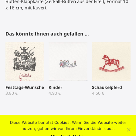
Bütten-Klappkarte (Zerkall-Bütten aus der Eifel), Format 10
x 16 cm, mit Kuvert
Das könnte Ihnen auch gefallen …
Festtags-Wünsche
Kinder
Schaukelpferd
3,80
€
4,90
€
4,50
€
Diese Website benutzt Cookies. Wenn Sie die Website weiter
2004-2026 © Umtriebpresse . Knooper Weg 42, 24103 Kiel .
nutzen, gehen wir von Ihrem Einverständnis aus.
Datenschutz
.
Impressum
.
AGB
.
Mein Konto