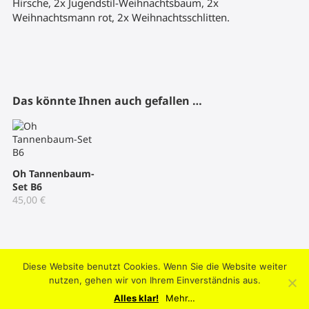
Hirsche, 2x Jugendstil-Weihnachtsbaum, 2x
Weihnachtsmann rot, 2x Weihnachtsschlitten.
Das könnte Ihnen auch gefallen …
Oh Tannenbaum-
Set B6
45,00
€
Diese Website benutzt Cookies. Wenn Sie die Website weiter
2004-2026 © Umtriebpresse . Knooper Weg 42, 24103 Kiel .
nutzen, gehen wir von Ihrem Einverständnis aus.
Datenschutz
.
Impressum
.
AGB
.
Mein Konto
Alles klar!
Mehr…