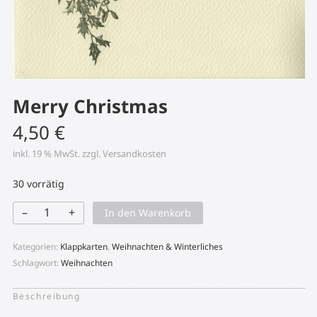
Merry Christmas
4,50
€
inkl. 19 % MwSt.
zzgl.
Versandkosten
30 vorrätig
–
+
In den Warenkorb
Merry
Christmas
Menge
Kategorien:
Klappkarten
,
Weihnachten & Winterliches
Schlagwort:
Weihnachten
Beschreibung