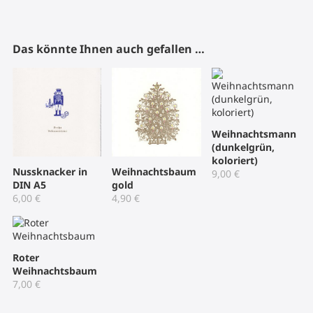
Das könnte Ihnen auch gefallen …
Weihnachtsmann
(dunkelgrün,
koloriert)
Nussknacker in
Weihnachtsbaum
9,00
€
DIN A5
gold
6,00
€
4,90
€
Roter
Weihnachtsbaum
7,00
€