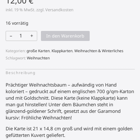
12,00
€
inkl. 19 % MwSt.
zzgl.
Versandkosten
16 vorrätig
–
+
In den Warenkorb
Prächtiger
Weihnachtsbaum
Menge
Kategorien:
große Karten
,
Klappkarten
,
Weihnachten & Winterliches
Schlagwort:
Weihnachten
Beschreibung
Prächtiger Weihnachtsbaum – aufwändig von Hand
koloriert – gedruckt auf einem englischen 700 g/qm-Karton
und mit Goldschnitt. Diese Karte (keine Klappkarte) kann
man gut hinstellen! Unter dem Bäumchen steht in
glänzend-goldener Schrift, gesetzt aus der Garamond
kursiv: Fröhliche Weihnachten!
Die Karte ist 21 x 14,8 cm groß und wird mit einem golden
gefütterten Kuvert geliefert.