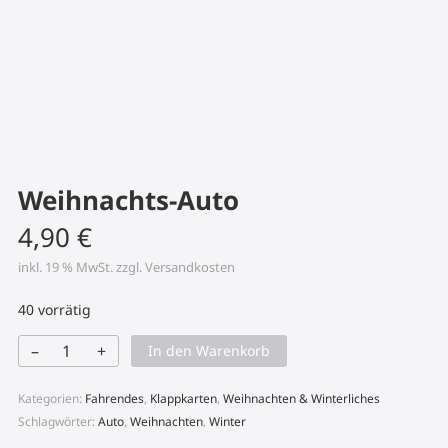
Weihnachts-Auto
4,90
€
inkl. 19 % MwSt.
zzgl.
Versandkosten
40 vorrätig
–
+
In den Warenkorb
Weihnachts-
Auto
Menge
Kategorien:
Fahrendes
,
Klappkarten
,
Weihnachten & Winterliches
Schlagwörter:
Auto
,
Weihnachten
,
Winter