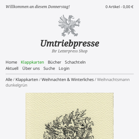
Willkommen an diesem Donnerstag!
0 Artikel -
0,00
€
Umtriebpresse
Ihr Letterpress Shop
Home
Klappkarten
Bücher
Schachteln
Aktuell
Über uns
Suche
Login
Alle
/
Klappkarten
/
Weihnachten & Winterliches
/ Weihnachtsmann
dunkelgrün