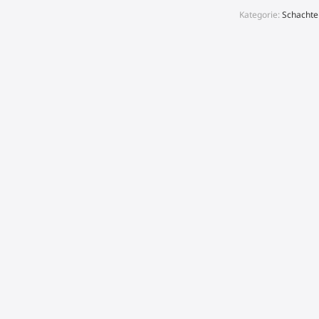
groß
Maßanfertigu
Kategorie:
Schachte
Menge