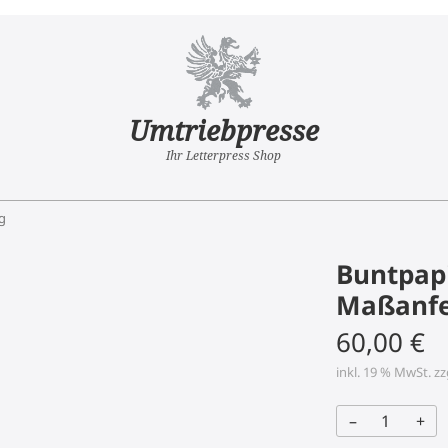
Umtriebpresse
Ihr Letterpress Shop
g
Buntpapi
Maßanfe
60,00
€
inkl. 19 % MwSt.
zz
–
+
Buntpapier-
Schachtel