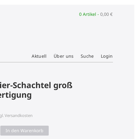
0 Artikel -
0,00
€
Aktuell
Über uns
Suche
Login
er-Schachtel groß
rtigung
gl.
Versandkosten
In den Warenkorb