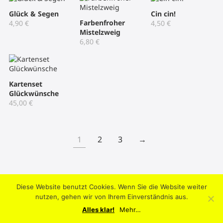
Glück & Segen
Cin cin!
Farbenfroher
4,90
€
4,50
€
Mistelzweig
6,80
€
Kartenset
Glückwünsche
45,00
€
1
2
3
→
Diese Website benutzt Cookies. Wenn Sie die Website weiter
2004-2026 © Umtriebpresse . Knooper Weg 42, 24103 Kiel .
nutzen, gehen wir von Ihrem Einverständnis aus.
Datenschutz
.
Impressum
.
AGB
.
Mein Konto
Alles klar!
Mehr…