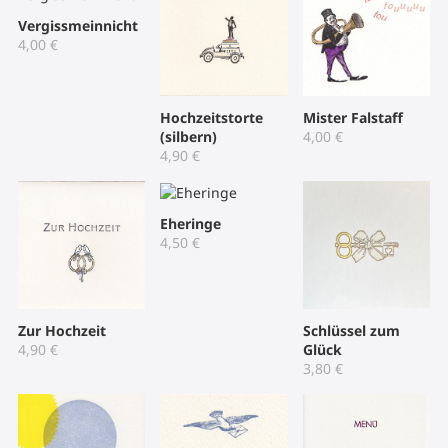
Vergissmeinnicht
4,00
€
Hochzeitstorte
Mister Falstaff
(silbern)
4,00
€
4,90
€
Eheringe
4,50
€
Zur Hochzeit
Schlüssel zum
4,90
€
Glück
3,80
€