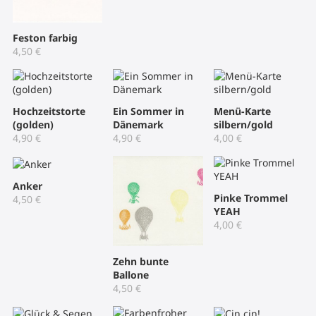
Feston farbig
4,50
€
Hochzeitstorte
Ein Sommer in
Menü-Karte
(golden)
Dänemark
silbern/gold
4,90
€
4,90
€
4,00
€
Anker
Pinke Trommel
4,50
€
YEAH
4,00
€
Zehn bunte
Ballone
4,50
€