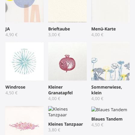
JA
Brieftaube
Menü-Karte
4,90
€
3,00
€
4,00
€
Windrose
Kleiner
Sommerwiese,
4,50
€
Granatapfel
klein
4,00
€
4,00
€
Blaues Tandem
Kleines Tanzpaar
4,50
€
3,80
€