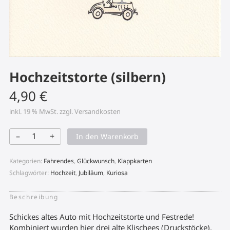
Hochzeitstorte (silbern)
4,90
€
inkl. 19 % MwSt.
zzgl.
Versandkosten
–
+
In den Warenkorb
Hochzeitstorte
(silbern)
Menge
Kategorien:
Fahrendes
,
Glückwunsch
,
Klappkarten
Schlagwörter:
Hochzeit
,
Jubiläum
,
Kuriosa
Beschreibung
Schickes altes Auto mit Hochzeitstorte und Festrede!
Kombiniert wurden hier drei alte Klischees (Druckstöcke).