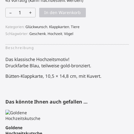
43 vorrätig (kann nachbestellt werden)
–
+
In den Warenkorb
Taubenpaar
Menge
Kategorien:
Glückwunsch
,
Klappkarten
,
Tiere
Schlagwörter:
Geschenk
,
Hochzeit
,
Vögel
Beschreibung
Das klassische Hochzeitsmotiv!
Druckfarbe Blau, teilweise gold-bronziert.
Bütten-Klappkarte, 10,5 × 14,8 cm, mit Kuvert.
Das könnte Ihnen auch gefallen …
Goldene
Hochzeitskutsche