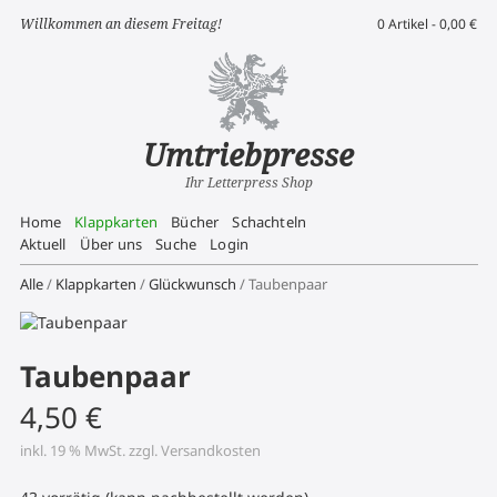
Willkommen an diesem Freitag!
0 Artikel -
0,00
€
Umtriebpresse
Ihr Letterpress Shop
Home
Klappkarten
Bücher
Schachteln
Aktuell
Über uns
Suche
Login
Alle
/
Klappkarten
/
Glückwunsch
/ Taubenpaar
Taubenpaar
4,50
€
inkl. 19 % MwSt.
zzgl.
Versandkosten