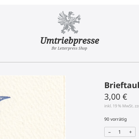
Umtriebpresse
Ihr Letterpress Shop
Brieftau
3,00
€
inkl. 19 % MwSt.
zz
90 vorrätig
–
+
Brieftaube
Menge