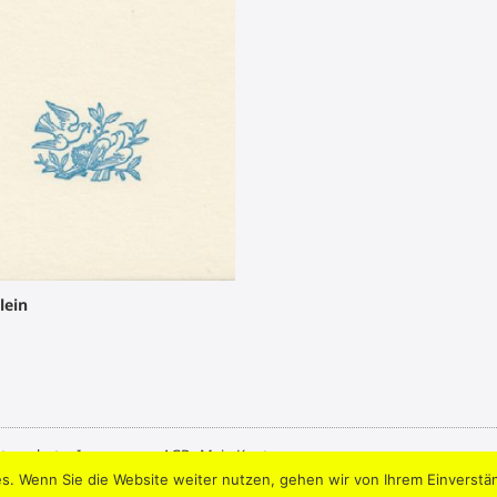
lein
tenschutz
.
Impressum
.
AGB
.
Mein Konto
s. Wenn Sie die Website weiter nutzen, gehen wir von Ihrem Einverstä