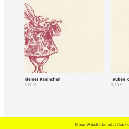
Kleines Kaninchen
Tauben k
3,80
€
3,80
€
2004-2026 © Umtriebpresse . Knooper Weg 42, 24103 Kiel .
Da
Diese Website benutzt Cookie