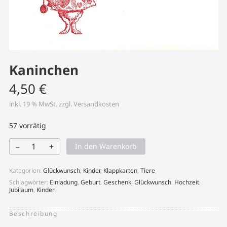
Kaninchen
4,50
€
inkl. 19 % MwSt.
zzgl.
Versandkosten
57 vorrätig
–
+
In den Warenkorb
Kaninchen
Menge
Kategorien:
Glückwunsch
,
Kinder
,
Klappkarten
,
Tiere
Schlagwörter:
Einladung
,
Geburt
,
Geschenk
,
Glückwunsch
,
Hochzeit
,
Jubiläum
,
Kinder
Beschreibung