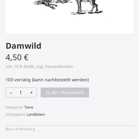
Damwild
4,50
€
inkl. 19 % MwSt.
zzgl.
Versandkosten
103 vorrätig (kann nachbestellt werden)
–
+
In den Warenkorb
Damwild
Menge
Kategorie:
Tiere
Schlagwort:
Landleben
Beschreibung