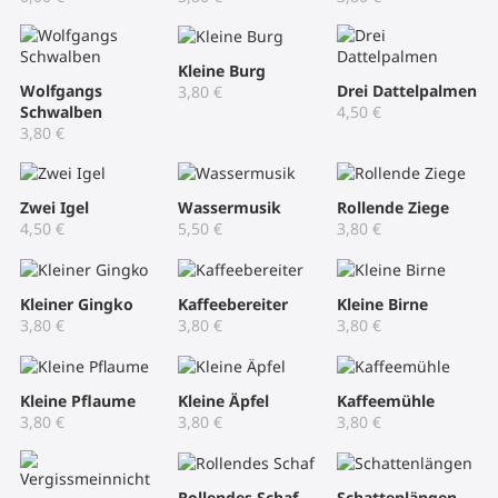
Kleine Burg
Wolfgangs
Drei Dattelpalmen
3,80
€
Schwalben
4,50
€
3,80
€
Zwei Igel
Wassermusik
Rollende Ziege
4,50
€
5,50
€
3,80
€
Kleiner Gingko
Kaffeebereiter
Kleine Birne
3,80
€
3,80
€
3,80
€
Kleine Pflaume
Kleine Äpfel
Kaffeemühle
3,80
€
3,80
€
3,80
€
Rollendes Schaf
Schattenlängen