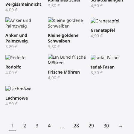
Vergissmeinnicht
3,80
€
4,50
€
4,00
€
Granatapfel
Anker und
Kleine goldene
4,90
€
Palmzweig
Schwalben
3,80
€
3,80
€
Rodolfo
tada!-Fasan
Frische Möhren
4,00
€
3,30
€
4,90
€
Lachmöwe
4,50
€
1
2
3
4
…
28
29
30
→