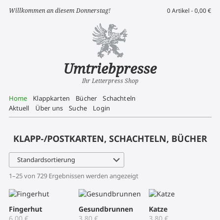
Willkommen an diesem Donnerstag!
0 Artikel -
0,00
€
Umtriebpresse
Ihr Letterpress Shop
Home
Klappkarten
Bücher
Schachteln
Aktuell
Über uns
Suche
Login
KLAPP-/POSTKARTEN, SCHACHTELN, BÜCHER
1–25 von 729 Ergebnissen werden angezeigt
Fingerhut
Gesundbrunnen
Katze
6,00
€
3,80
€
3,80
€